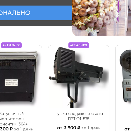
ИОНАЛЬНО
АКТУАЛЬНОЕ
АКТУАЛЬНОЕ
Катушечный
Пушка следящего света
магнитофон
ПРТКМ-575
омантик-304»
от
3 900
₽
за 1 день
 300
₽
от
за 1 день