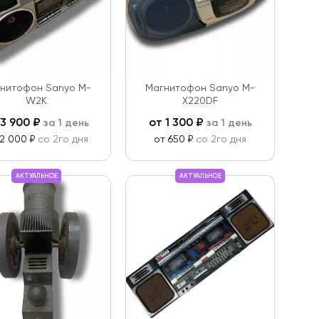
нитофон Sanyo M-
Магнитофон Sanyo M-
W2K
X220DF
3 900
₽
от
1 300
₽
за 1 день
за 1 день
 2 000 ₽
со 2го дня
от 650 ₽
со 2го дня
АКТУАЛЬНОЕ
АКТУАЛЬНОЕ