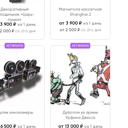
Декоративный
Магнитола кассетная
лодильник «Царь-
Shanghai 2
пушка»
от
3 900
₽
за 1 день
3 900
₽
за 1 день
от 2 000 ₽
со 2го дня
 2 000 ₽
со 2го дня
АКТУАЛЬНОЕ
АКТУАЛЬНОЕ
уляж кинокамеры
Дуболом из армии
Урфина Джюса
т
6 500
₽
от
13 000
₽
за 1 день
за 1 день