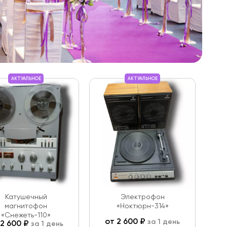
АКТУАЛЬНОЕ
АКТУАЛЬНОЕ
Катушечный
Электрофон
магнитофон
«Ноктюрн-314»
«Снежеть-110»
от
2 600
₽
за 1 день
2 600
₽
за 1 день