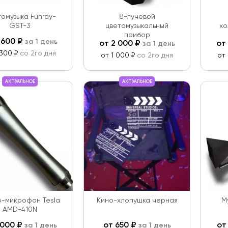
омузыка Funray-
8-лучевой
GST-3
цветомузыкальный
хо
прибор
 600
₽
за 1 день
от
2 000
₽
от
за 1 день
 300 ₽
со 2го дня
от 1 000 ₽
со 2го дня
от
АКТУАЛЬНОЕ
АКТУАЛЬНОЕ
-микрофон Tesla
Кино-хлопушка черная
М
AMD-410N
 000
₽
от
650
₽
о
за 1 день
за 1 день