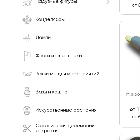
Надувные фигуры
от 
Канделябры
Лампы
Флаги и флагштоки
Реквизит для мероприятий
Вазы и кашпо
Микро
от
1
Искусственные растения
от 
Организация церемоний
открытия