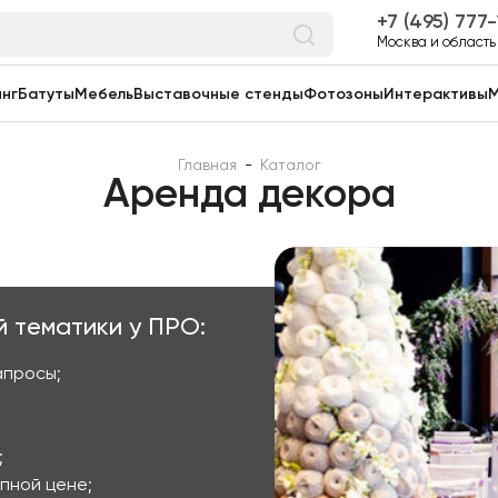
7 (495) 777
Москва и область
нг
Батуты
Мебель
Выставочные стенды
Фотозоны
Интерактивы
М
Главная
-
Каталог
Аренда декора
 тематики у ПРО:
апросы;
;
пной цене;