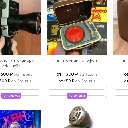
жная кинокамера
Винтажный патефон
Ви
«Нева-2»
 600
₽
от
1 300
₽
о
за 1 день
за 1 день
 300 ₽
со 2го дня
от 650 ₽
со 2го дня
о
АКТУАЛЬНОЕ
АКТУАЛЬНОЕ