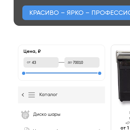
КРАСИВО – ЯРКО – ПРОФЕСС
Цена, ₽
от
до
Каталог
Диско шары
«Р
от
1