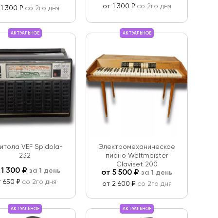
от 1 300 ₽
со 2го дня
 1 300 ₽
со 2го дня
АКТУАЛЬНОЕ
АКТУАЛЬНОЕ
итола VEF Spidola-
Электромеханическое
232
пиано Weltmeister
Claviset 200
т
1 300
₽
за 1 день
от
5 500
₽
за 1 день
т 650 ₽
со 2го дня
от 2 600 ₽
со 2го дня
АКТУАЛЬНОЕ
АКТУАЛЬНОЕ