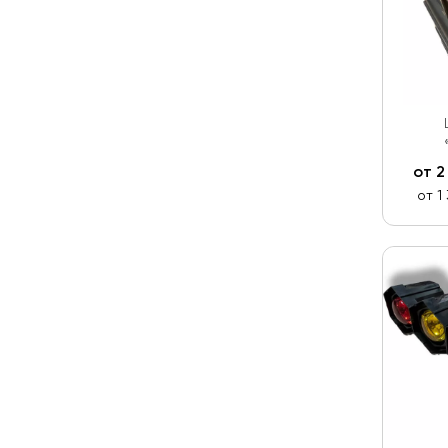
от
2
от 1