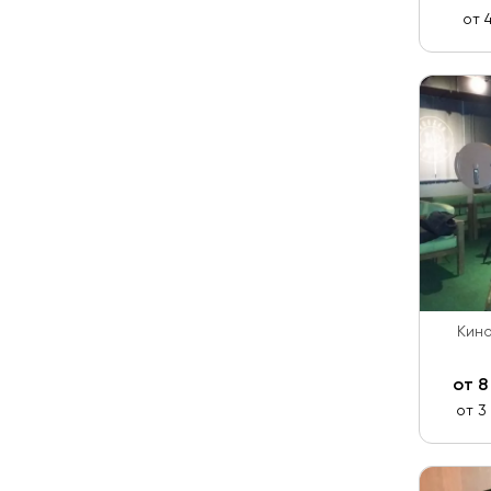
от 
Кино
от
8
от 3