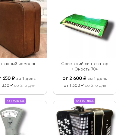
нтажный чемодан
Советский синтезатор
«Юность-70»
т
650
₽
от
2 600
₽
за 1 день
за 1 день
т 330 ₽
со 2го дня
от 1 300 ₽
со 2го дня
АКТУАЛЬНОЕ
АКТУАЛЬНОЕ