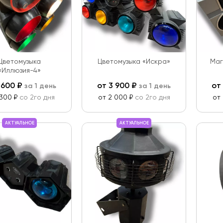
Цветомузыка
Цветомузыка «Искра»
Маг
«Иллюзия-4»
 600
₽
от
3 900
₽
от
за 1 день
за 1 день
 300 ₽
со 2го дня
от 2 000 ₽
со 2го дня
от
АКТУАЛЬНОЕ
АКТУАЛЬНОЕ