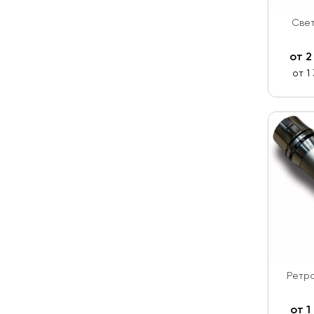
Свет
от
2
от 1
Ретро
от
1