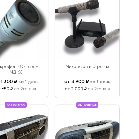
крофон «Октава»
Микрофон в стразах
МД-66
т
1 300
₽
от
3 900
₽
за 1 день
за 1 день
т 650 ₽
со 2го дня
от 2 000 ₽
со 2го дня
АКТУАЛЬНОЕ
АКТУАЛЬНОЕ