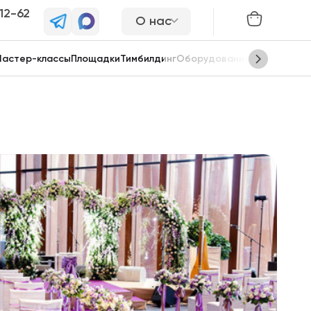
-12-62
О нас
астер-классы
Площадки
Тимбилдинг
Оборудование
Сцены