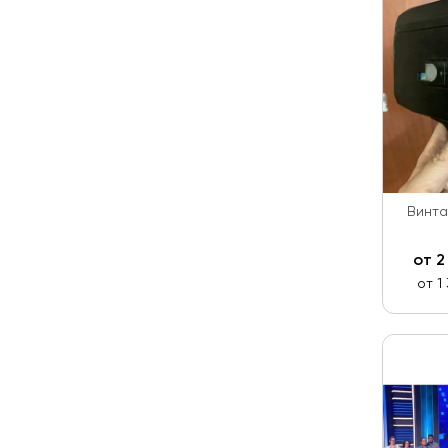
Винта
от
2
от 1