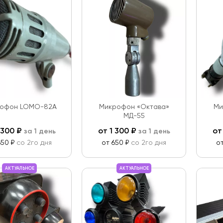
офон LOMO-82A
Микрофон «Октава»
Ми
МД-55
 300
₽
от
1 300
₽
о
за 1 день
за 1 день
650 ₽
со 2го дня
от 650 ₽
со 2го дня
о
АКТУАЛЬНОЕ
АКТУАЛЬНОЕ