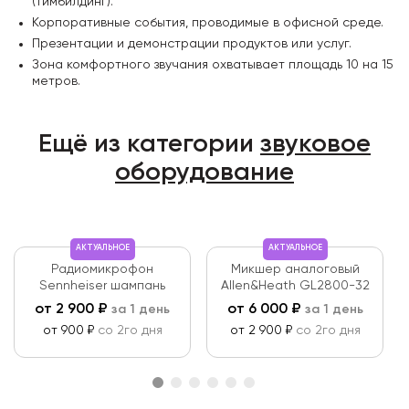
(тимбилдинг).
Корпоративные события, проводимые в офисной среде.
Презентации и демонстрации продуктов или услуг.
Зона комфортного звучания охватывает площадь 10 на 15
метров.
Ещё из категории
звуковое
оборудование
АКТУАЛЬНОЕ
АКТУАЛЬНОЕ
Радиомикрофон
Микшер аналоговый
Sennheiser шампань
Allen&Heath GL2800-32
от
2 900
₽
от
6 000
₽
за 1 день
за 1 день
от 900 ₽
со 2го дня
от 2 900 ₽
со 2го дня