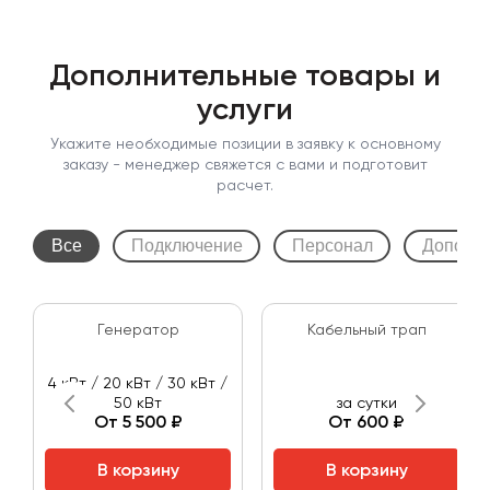
Дополнительные товары и
услуги
Укажите необходимые позиции в заявку к основному
заказу - менеджер свяжется с вами и подготовит
расчет.
Все
Подключение
Персонал
Дополни
Генератор
Кабельный трап
4 кВт / 20 кВт / 30 кВт /
50 кВт
за сутки
От 5 500 ₽
От 600 ₽
В корзину
В корзину