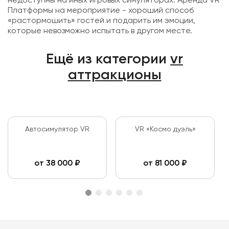
недоступны на иных игровых симуляторах. Аренда VR
Платформы на мероприятие - хороший способ
«растормошить» гостей и подарить им эмоции,
которые невозможно испытать в другом месте.
Ещё из категории
vr
аттракционы
Автосимулятор VR
VR «Космо дуэль»
от
38 000
₽
от
81 000
₽