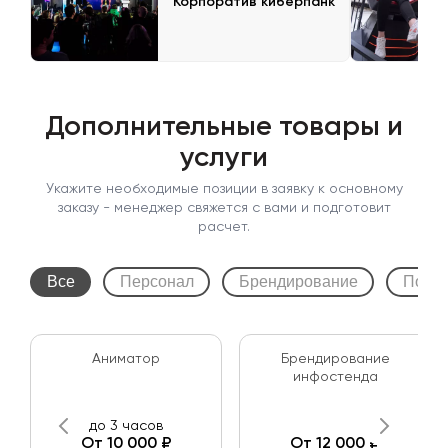
Корпоратив киберпанк
Дополнительные товары и
услуги
Укажите необходимые позиции в заявку к основному
заказу - менеджер свяжется с вами и подготовит
расчет.
Все
Персонал
Брендирование
Подк
Аниматор
Брендирование
инфостенда
до 3 часов
От 10 000 ₽
От 12 000 ₽