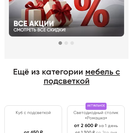
Ещё из категории
мебель с
подсветкой
АКТУАЛЬНОЕ
Куб с подсветкой
Светодиодный столик
«Ромашка»
от
2 600
₽
за 1 день
от
650
₽
от 1 300 ₽
со 2го дня