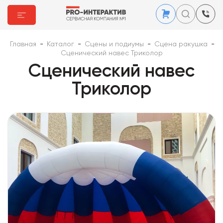
Главная
-
Каталог
-
Сцены и подиумы
-
Сцена ракушка
-
Сценический навес Триколор
Сценический навес
Триколор