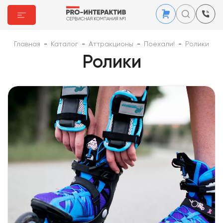
Главная
-
Каталог
-
Аттракционы
-
Поехали!
-
Ролики
Ролики