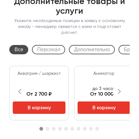
Дополнительные товары и
услуги
Укажите необходимые позиции в заявку к основному
заказу - менеджер свяжется с вами и подготовит
расчет.
Все
Персонал
Дополнительно
Бренд
Аквагрим / шаржист
Аниматор
до 3 часов
От 2 700 ₽
От 10 000 ₽
В корзину
В корзину