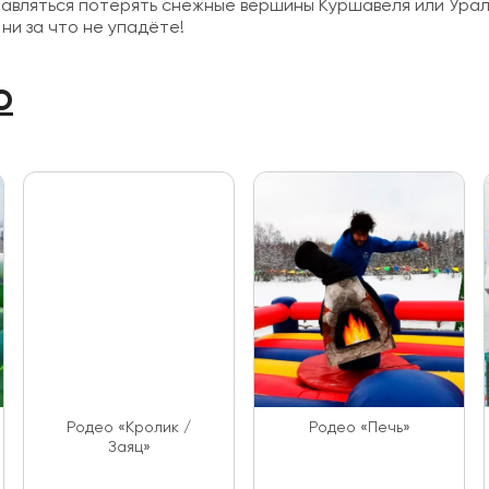
вляться потерять снежные вершины Куршавеля или Ураль
ни за что не упадёте!
о
Родео «Кролик /
Родео «Печь»
Заяц»