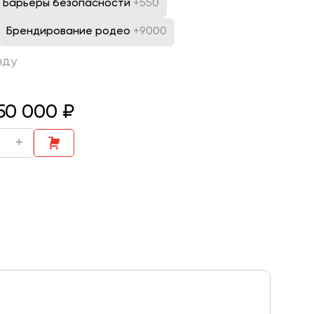
Барьеры безопасности
+550
Брендирование родео
+9000
нду
750 000
₽
+