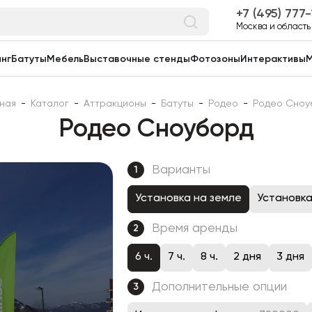
7 (495) 777
Москва и область
нг
Батуты
Мебель
Выставочные стенды
Фотозоны
Интерактивы
М
ная
-
Каталог
-
Аттракционы
-
Батуты
-
Родео
-
Родео Сноу
Родео Сноуборд
Варианты
1
Установка на земле
Установка
Время аренды
2
6 ч.
7 ч.
8 ч.
2 дня
3 дня
Дополнительные опции
3