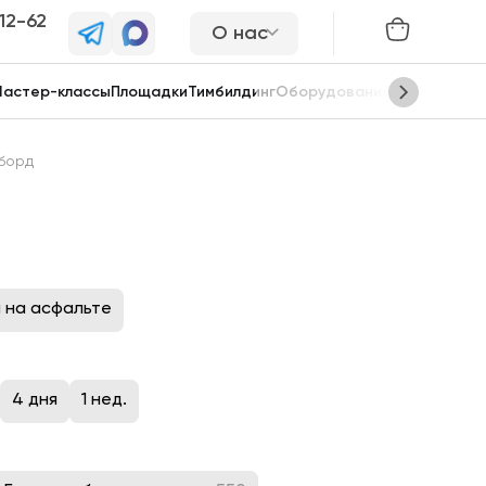
-12-62
О нас
астер-классы
Площадки
Тимбилдинг
Оборудование
Сцены
борд
 на асфальте
4 дня
1 нед.