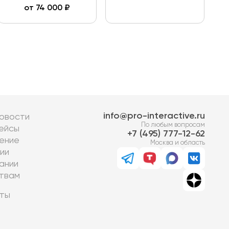
от
74 000
₽
info@pro-interactive.ru
овости
По любым вопросам
ейсы
7 (495) 777-12-62
ение
Москва и область
ии
ании
твам
ты