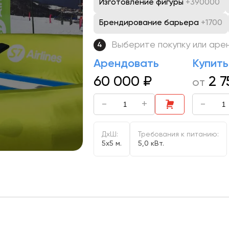
Изготовление фигуры
+390000
Брендирование барьера
+1700
Выберите покупку или аре
4
Арендовать
Купить
60 000
₽
2 
от
-
+
-
ДxШ:
Требования к питанию:
5x5 м.
5,0 кВт.