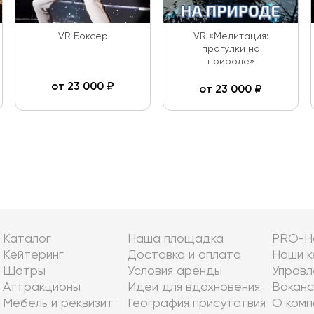
VR Боксер
VR «Медитация:
прогулки на
природе»
от
23 000
₽
от
23 000
₽
Каталог
Наша площадка
PRO-Н
Кейтеринг
Доставка и оплата
Наши к
Шатры
Условия аренды
Управл
Аттракционы
Идеи для вдохновения
Ваканс
Мебель и реквизит
География присутствия
О комп