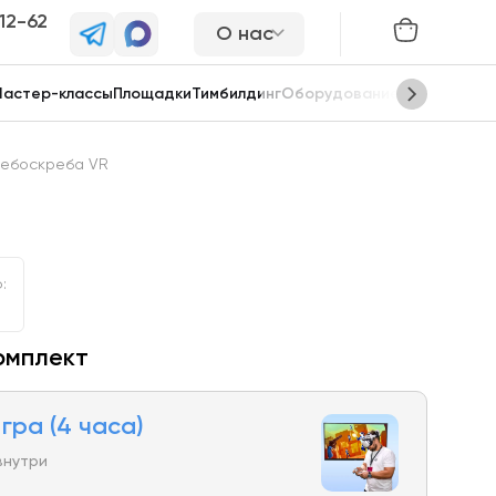
-12-62
О нас
астер-классы
Площадки
Тимбилдинг
Оборудование
Сцены
небоскреба VR
:
омплект
гра (4 часа)
внутри