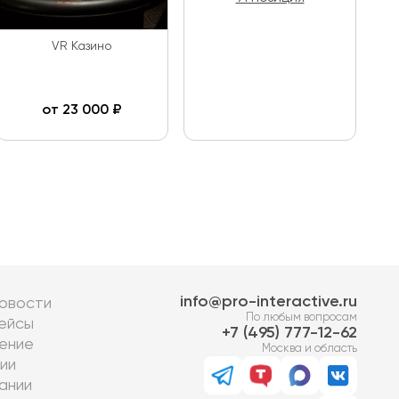
VR Казино
от
23 000
₽
info@pro-interactive.ru
овости
По любым вопросам
ейсы
7 (495) 777-12-62
ение
Москва и область
ии
ании