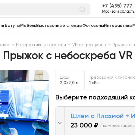
7 (495) 777
Москва и область
нг
Батуты
Мебель
Выставочные стенды
Фотозоны
Интерактивы
М
талог
-
Интерактивные станции
-
VR аттракционы
-
Прыжок с 
Прыжок с небоскреба VR
ДxШ:
Требования к питанию
2,0x2,0 м.
1 кВт.
Выберите подходящий к
Шлем с Плазмой + И
23 000 ₽
/ комплектация 