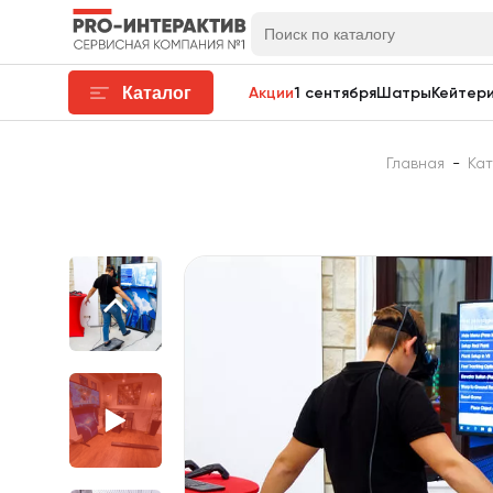
Каталог
Акции
1 сентября
Шатры
Кейтери
Главная
-
Ка