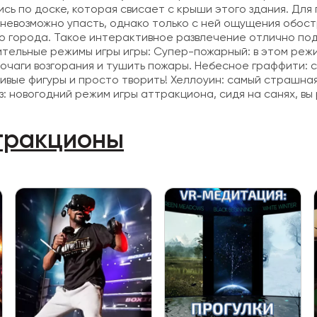
тись по доске, которая свисает с крыши этого здания. Д
 невозможно упасть, однако только с ней ощущения обос
ого города. Такое интерактивное развлечение отлично п
ительные режимы игры игры: Супер-пожарный: в этом режи
очаги возгорания и тушить пожары. Небесное граффити: 
ивые фигуры и просто творить! Хеллоуин: самый страшная 
 новогодний режим игры аттракциона, сидя на санях, вы 
ттракционы