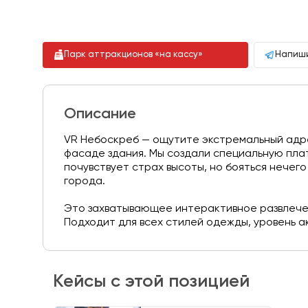
Парк аттракционов «на кассу»
Напиши
Описание
VR Небоскреб — ощутите экстремальный адре
фасаде здания. Мы создали специальную пла
почувствует страх высоты, но бояться нечег
города.
Это захватывающее интерактивное развлечен
Подходит для всех стилей одежды, уровень ак
Кейсы с этой позицией