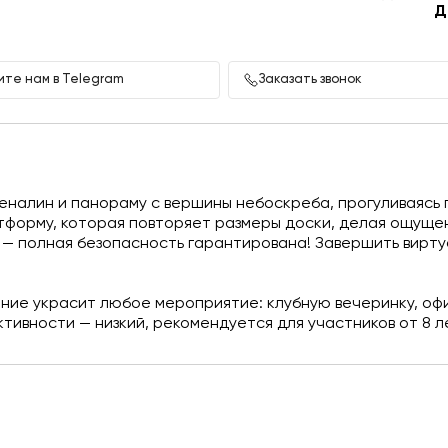
Д
те нам в Telegram
Заказать звонок
налин и панораму с вершины небоскреба, прогуливаясь п
тформу, которая повторяет размеры доски, делая ощуще
о — полная безопасность гарантирована! Завершить вирт
ие украсит любое мероприятие: клубную вечеринку, офи
тивности — низкий, рекомендуется для участников от 8 л