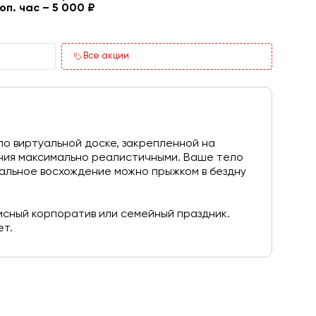
оп. час – 5 000 ₽
Все акции
о виртуальной доске, закрепленной на
ния максимально реалистичными. Ваше тело
уальное восхождение можно прыжком в бездну
сный корпоратив или семейный праздник.
ет.