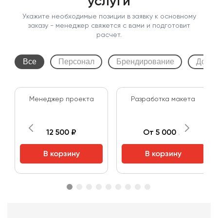
услуги
Укажите необходимые позиции в заявку к основному
заказу - менеджер свяжется с вами и подготовит
расчет.
Все
Персонал
Брендирование
Допол
Менеджер проекта
Разработка макета
12 500 ₽
От 5 000 ₽
В корзину
В корзину