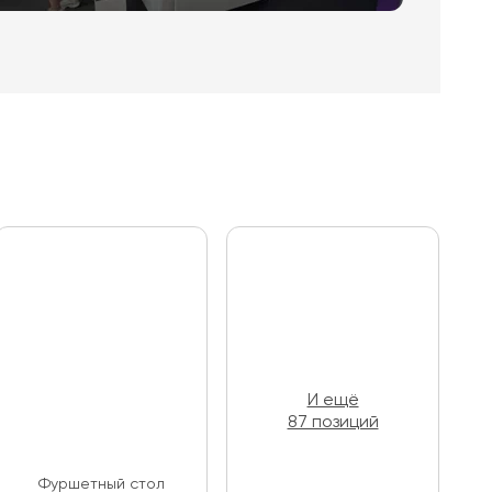
И ещё
87 позиций
Фуршетный стол