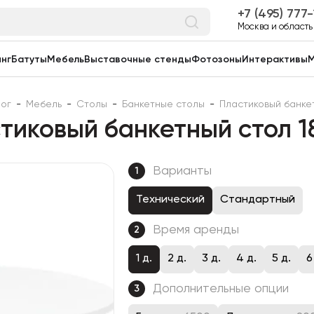
7 (495) 777
Москва и область
нг
Батуты
Мебель
Выставочные стенды
Фотозоны
Интерактивы
М
лог
-
Мебель
-
Столы
-
Банкетные столы
-
Пластиковый банке
тиковый банкетный стол 1
Варианты
1
Технический
Стандартный
Время аренды
2
1 д.
2 д.
3 д.
4 д.
5 д.
6
Дополнительные опции
3