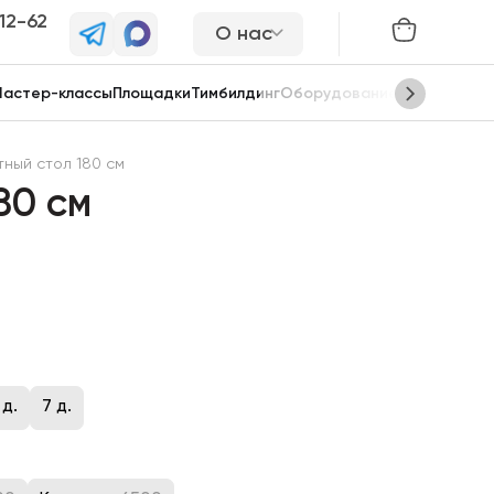
-12-62
О нас
астер-классы
Площадки
Тимбилдинг
Оборудование
Сцены
тный стол 180 см
80 см
 д.
7 д.