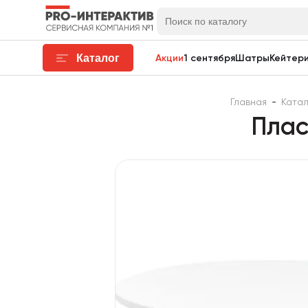
Каталог
Акции
1 сентября
Шатры
Кейтери
Главная
-
Ката
Плас