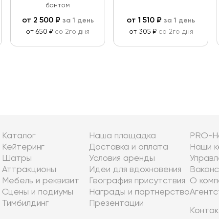
бантом
от
2 500
₽
от
1 510
₽
за 1 день
за 1 день
от 650 ₽
со 2го дня
от 305 ₽
со 2го дня
Каталог
Наша площадка
PRO-Н
Кейтеринг
Доставка и оплата
Наши к
Шатры
Условия аренды
Управл
Аттракционы
Идеи для вдохновения
Ваканс
Мебель и реквизит
География присутствия
О комп
Сцены и подиумы
Награды и партнерство
Агентс
Тимбилдинг
Презентации
Контак