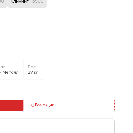
00
Клининг
+6500
ал:
Вес:
к,Металл
29 кг.
Все акции