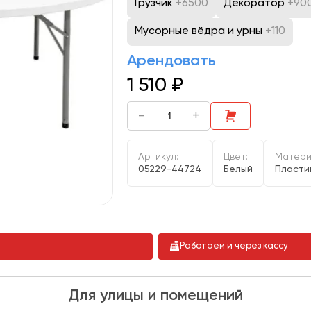
Грузчик
+6500
Декоратор
+90
Мусорные вёдра и урны
+110
Арендовать
1 510
₽
-
+
Артикул:
Цвет:
Матери
05229-44724
Белый
Пласти
Работаем и через кассу
Для улицы и помещений