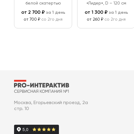
белой скатертью
«Лидер», D – 120 см
от
2 700
₽
от
1 300
₽
за 1 день
за 1 день
от 700 ₽
со 2го дня
от 260 ₽
со 2го дня
Москва, Егорьевский проезд, 2а
стр. 10