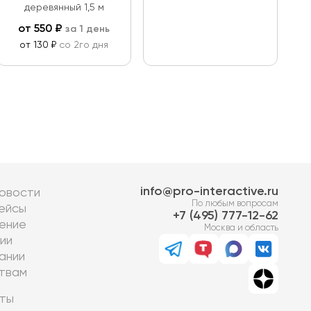
деревянный 1,5 м
от
550
₽
за 1 день
от 130 ₽
со 2го дня
info@pro-interactive.ru
овости
По любым вопросам
ейсы
7 (495) 777-12-62
ение
Москва и область
ии
ании
твам
ты