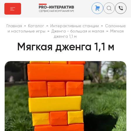
Главная
-
Каталог
-
Интерактивные станции
-
Салонные
и настольные игры
-
Дженга - большая и малая
-
Мягкая
дженга 1,1 м
Мягкая дженга 1,1 м