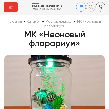
Главная
-
Каталог
-
Мастер-классы
-
МК «Неоновый
флорариум»
МК «Неоновый
флорариум»