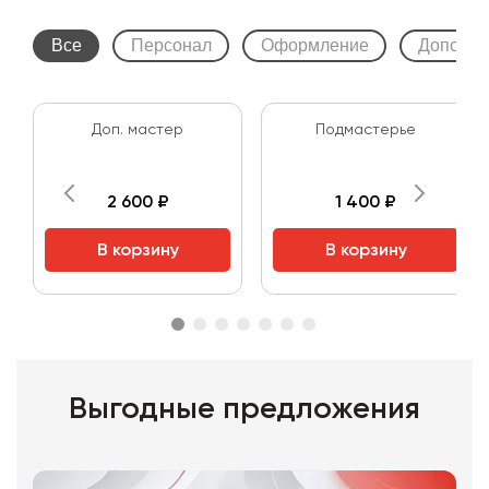
Все
Персонал
Оформление
Дополни
Доп. мастер
Подмастерье
2 600 ₽
1 400 ₽
В корзину
В корзину
Выгодные предложения