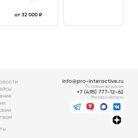
от
32 000
₽
info@pro-interactive.ru
овости
По любым вопросам
ейсы
7 (495) 777-12-62
ение
Москва и область
ии
ании
твам
ты