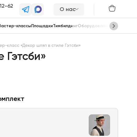
-12-62
О нас
астер-классы
Площадки
Тимбилдинг
Оборудование
Сцены
ер-класс «Декор шляп в стиле Гэтсби»
е Гэтсби»
омплект