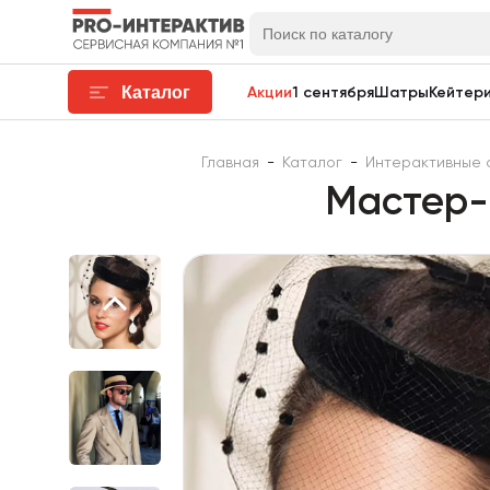
Каталог
Акции
1 сентября
Шатры
Кейтери
Главная
-
Каталог
-
Интерактивные 
Мастер-к