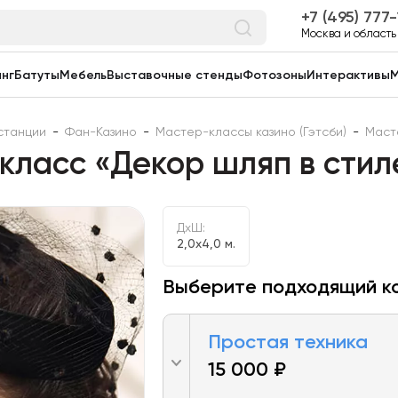
7 (495) 777
Москва и область
нг
Батуты
Мебель
Выставочные стенды
Фотозоны
Интерактивы
М
станции
-
Фан-Казино
-
Мастер-классы казино (Гэтсби)
-
Маст
ласс «Декор шляп в стил
ДxШ:
2,0x4,0 м.
Выберите подходящий к
Простая техника
15 000 ₽