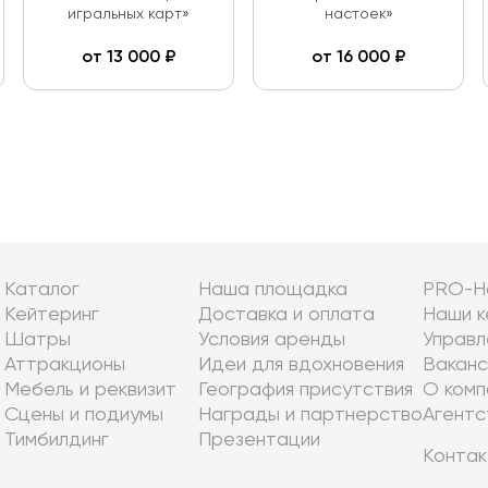
игральных карт»
настоек»
от
13 000
₽
от
16 000
₽
Каталог
Наша площадка
PRO-Н
Кейтеринг
Доставка и оплата
Наши к
Шатры
Условия аренды
Управл
Аттракционы
Идеи для вдохновения
Ваканс
Мебель и реквизит
География присутствия
О комп
Сцены и подиумы
Награды и партнерство
Агентс
Тимбилдинг
Презентации
Контак