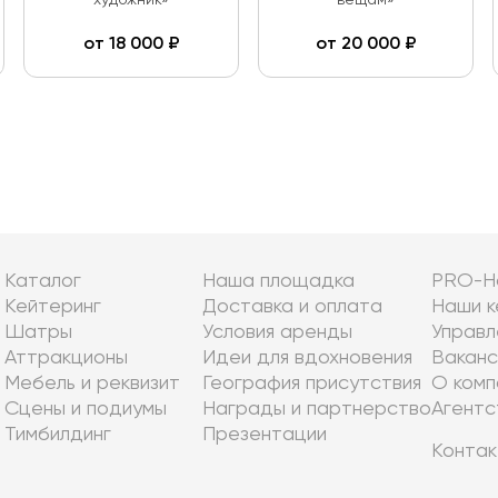
художник»
вещам»
от
18 000
₽
от
20 000
₽
Каталог
Наша площадка
PRO-Н
Кейтеринг
Доставка и оплата
Наши к
Шатры
Условия аренды
Управл
Аттракционы
Идеи для вдохновения
Ваканс
Мебель и реквизит
География присутствия
О комп
Сцены и подиумы
Награды и партнерство
Агентс
Тимбилдинг
Презентации
Контак