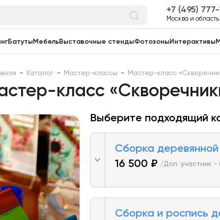
7 (495) 777
Москва и область
нг
Батуты
Мебель
Выставочные стенды
Фотозоны
Интерактивы
М
авная
-
Каталог
-
Мастер-классы
-
Мастер-класс «Скворечни
астер-класс «Скворечник
Выберите подходящий к
Сборка деревянной
16 500 ₽
/Доп. участник - 
Сборка и роспись 