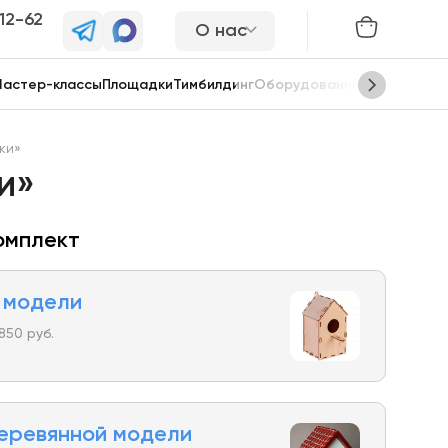
-12-62
О нас
астер-классы
Площадки
Тимбилдинг
Оборудование
Сцены
ки»
и»
омплект
 модели
850 руб.
деревянной модели