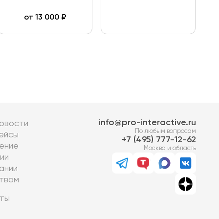
от
13 000
₽
info@pro-interactive.ru
овости
По любым вопросам
ейсы
7 (495) 777-12-62
ение
Москва и область
ии
ании
твам
ты