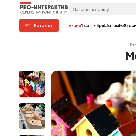
Каталог
Акции
1 сентября
Шатры
Кейтери
Гл
М