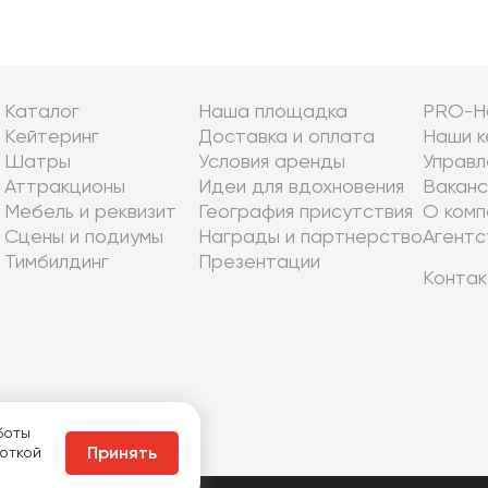
Каталог
Наша площадка
PRO-Н
Кейтеринг
Доставка и оплата
Наши к
Шатры
Условия аренды
Управл
Аттракционы
Идеи для вдохновения
Ваканс
Мебель и реквизит
География присутствия
О комп
Сцены и подиумы
Награды и партнерство
Агентс
Тимбилдинг
Презентации
Контак
боты
боткой
Принять