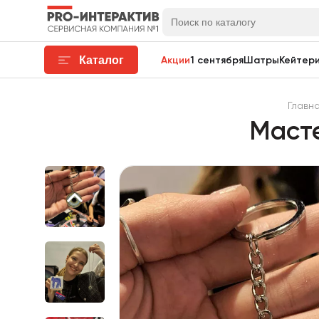
Каталог
Акции
1 сентября
Шатры
Кейтери
Главн
Масте