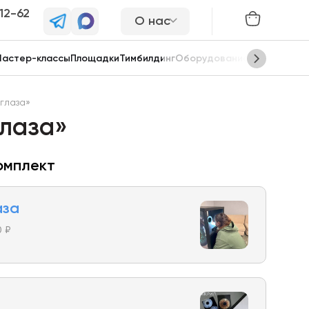
-12-62
О нас
астер-классы
Площадки
Тимбилдинг
Оборудование
Сцены
глаза»
глаза»
омплект
аза
0 ₽