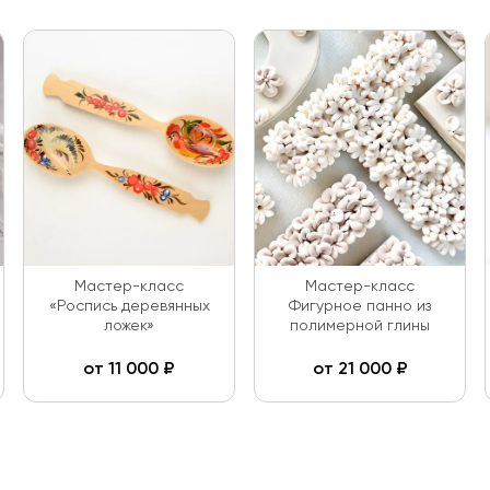
Мастер-класс
Мастер-класс
«Роспись деревянных
Фигурное панно из
ложек»
полимерной глины
от
11 000
₽
от
21 000
₽