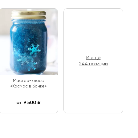
И ещё
244 позиции
Мастер-класс
«Космос в банке»
от
9 500
₽