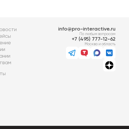
info@pro-interactive.ru
овости
По любым вопросам
ейсы
7 (495) 777-12-62
ение
Москва и область
ии
ании
твам
ты