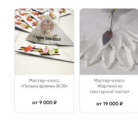
Мастер-класс
Мастер-класс
«Письма времен ВОВ»
«Картина из
текстурной пасты»
от
9 000
₽
от
19 000
₽