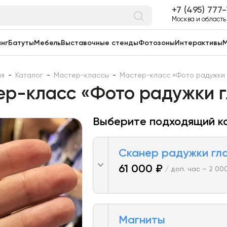
7 (495) 777
Москва и область
нг
Батуты
Мебель
Выставочные стенды
Фотозоны
Интерактивы
М
ая
-
Каталог
-
Мастер-классы
-
Мастер-класс «Фото радужки 
р-класс «Фото радужки 
Выберите подходящий к
Сканер радужки гл
61 000 ₽
/ доп. час – 2 00
Магниты