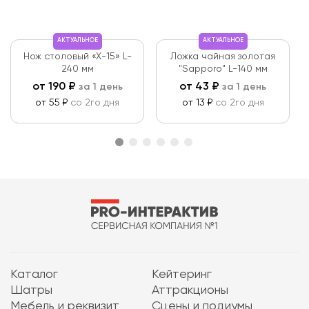
АКТУАЛЬНОЕ
АКТУАЛЬНОЕ
Нож столовый «X-15» L-
Ложка чайная золотая
240 мм
"Sapporo" L-140 мм
от
190
₽
от
43
₽
за 1 день
за 1 день
от 55 ₽
со 2го дня
от 13 ₽
со 2го дня
Каталог
Кейтеринг
Шатры
Аттракционы
Мебель и реквизит
Сцены и подиумы