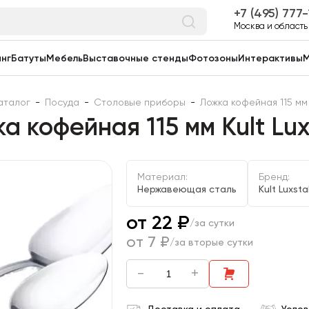
7 (495) 777
Москва и область
нг
Батуты
Мебель
Выставочные стенды
Фотозоны
Интерактивы
М
аталог
-
Посуда
-
Столовые приборы
-
Ложка кофейная 115 мм 
а кофейная 115 мм Kult Lux
Материал:
Бренд:
Нержавеющая сталь
Kult Luxsta
от 22 ₽
/за сутки
от 7 ₽
/за вторые сутки
-
+