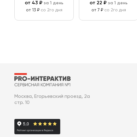
от
43
₽
от
22
₽
за 1 день
за 1 день
от 13 ₽
со 2го дня
от 7 ₽
со 2го дня
Москва, Егорьевский проезд, 2а
стр. 10