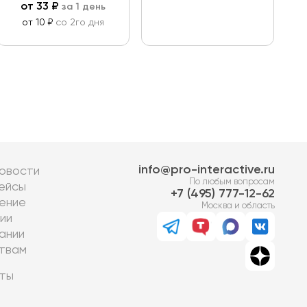
от
33
₽
за 1 день
от 10 ₽
со 2го дня
info@pro-interactive.ru
овости
По любым вопросам
ейсы
7 (495) 777-12-62
ение
Москва и область
ии
ании
твам
ты