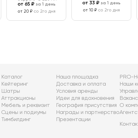
от
33
₽
за 1 день
от
65
₽
за 1 день
от 10 ₽
со 2го дня
от 20 ₽
со 2го дня
Каталог
Наша площадка
PRO-Н
Кейтеринг
Доставка и оплата
Наши к
Шатры
Условия аренды
Управл
Аттракционы
Идеи для вдохновения
Ваканс
Мебель и реквизит
География присутствия
О комп
Сцены и подиумы
Награды и партнерство
Агентс
Тимбилдинг
Презентации
Контак