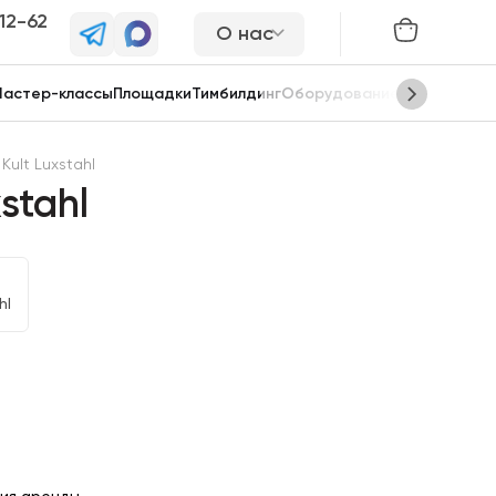
-12-62
О нас
астер-классы
Площадки
Тимбилдинг
Оборудование
Сцены
Kult Luxstahl
stahl
hl