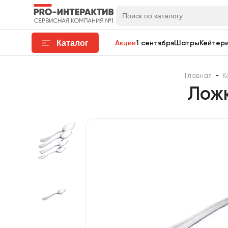
Каталог
Акции
1 сентября
Шатры
Кейтери
Главная
-
К
Ложк