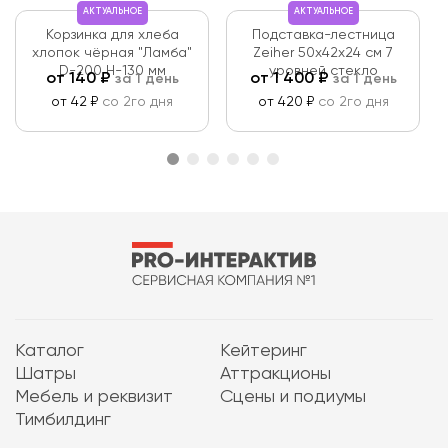
АКТУАЛЬНОЕ
АКТУАЛЬНОЕ
Корзинка для хлеба
Подставка-лестница
хлопок чёрная "Ламба"
Zeiher 50х42х24 см 7
D-200 Н-130 мм
уровней стекло
от
140
₽
от
1 400
₽
за 1 день
за 1 день
от 42 ₽
со 2го дня
от 420 ₽
со 2го дня
Каталог
Кейтеринг
Шатры
Аттракционы
Мебель и реквизит
Сцены и подиумы
Тимбилдинг