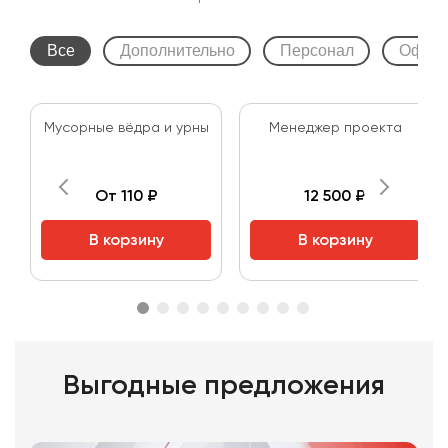
Все
Дополнительно
Персонал
Оформ
Мусорные вёдра и урны
Менеджер проекта
От 110 ₽
12 500 ₽
В корзину
В корзину
Выгодные предложения