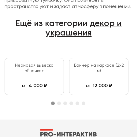
прикроватную тумбочку. Она привнесёт в
пространство уют и задаст атмосферу в помещении.
Ещё из категории
декор и
украшения
Неоновая вывеска
Баннер на каркасе (2x2
«Ёлочка»
м)
от
4 000
₽
от
12 000
₽