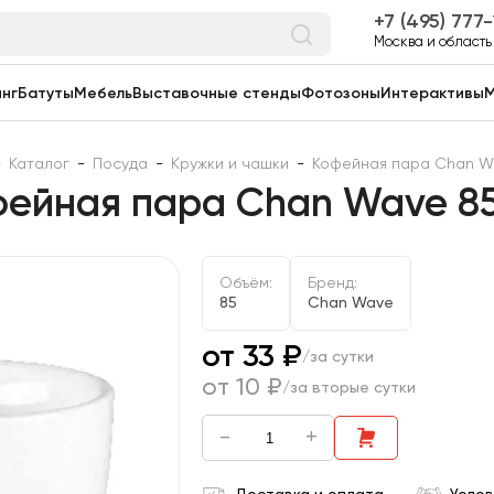
7 (495) 777
Москва и область
нг
Батуты
Мебель
Выставочные стенды
Фотозоны
Интерактивы
М
-
Каталог
-
Посуда
-
Кружки и чашки
-
Кофейная пара Chan W
фейная пара Chan Wave 85
Объём:
Бренд:
85
Chan Wave
от 33 ₽
/за сутки
от 10 ₽
/за вторые сутки
-
+