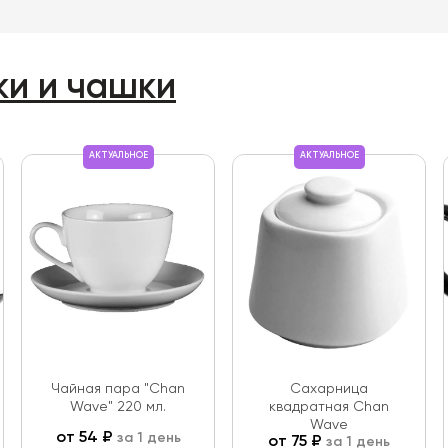
ки и чашки
АКТУАЛЬНОЕ
АКТУАЛЬНОЕ
Чайная пара "Chan
Сахарница
Wave" 220 мл.
квадратная Chan
Wave
от
54
₽
за 1 день
от
75
₽
за 1 день