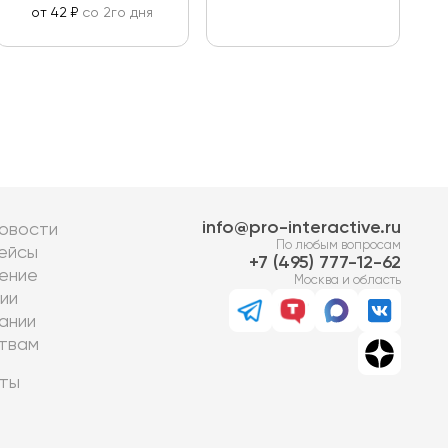
от 42 ₽
со 2го дня
info@pro-interactive.ru
овости
По любым вопросам
ейсы
7 (495) 777-12-62
ение
Москва и область
ии
ании
твам
ты