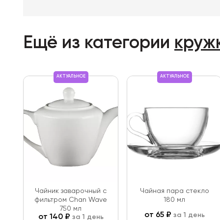
Ещё из категории
круж
АКТУАЛЬНОЕ
АКТУАЛЬНОЕ
Чайник заварочный с
Чайная пара стекло
фильтром Chan Wave
180 мл
750 мл
от
65
₽
за 1 день
от
140
₽
за 1 день