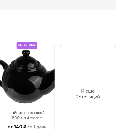
АКТУАЛЬНОЕ
И ещё
26 позиций
Чайник с крышкой
800 мл Arcoroc
от
140
₽
за 1 день