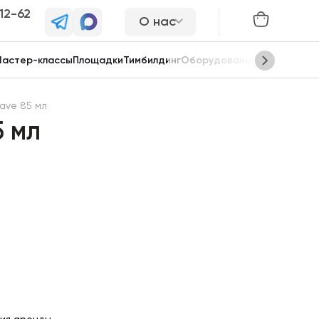
-12-62
О нас
астер-классы
Площадки
Тимбилдинг
Оборудование
Сцены
ave 85 мл
 мл