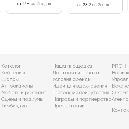
от 17 ₽
со 2го дня
от 23 ₽
со 2го дня
Каталог
Наша площадка
PRO-Н
Кейтеринг
Доставка и оплата
Наши к
Шатры
Условия аренды
Управл
Аттракционы
Идеи для вдохновения
Ваканс
Мебель и реквизит
География присутствия
О комп
Сцены и подиумы
Награды и партнерство
Агентс
Тимбилдинг
Презентации
Контак