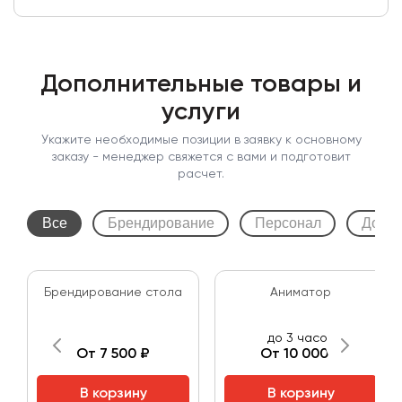
Дополнительные товары и
услуги
Укажите необходимые позиции в заявку к основному
заказу - менеджер свяжется с вами и подготовит
расчет.
Все
Брендирование
Персонал
Допол
Брендирование стола
Аниматор
до 3 часов
От 7 500 ₽
От 10 000 ₽
В корзину
В корзину