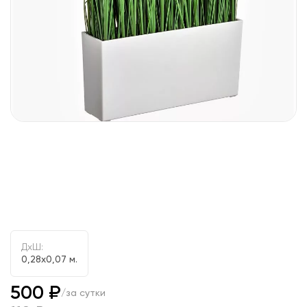
ДxШ:
0,28x0,07 м.
500 ₽
/за сутки