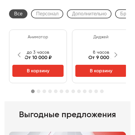
Все
Персонал
Дополнительно
Бренд
Аниматор
Диджей
до 3 часов
8 часов
От 10 000 ₽
От 9 000 ₽
В корзину
В корзину
Выгодные предложения