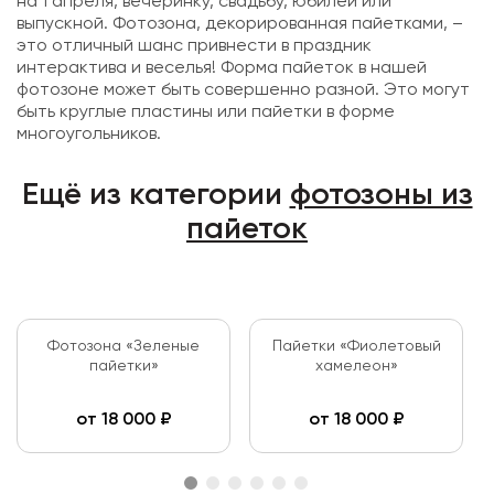
на 1 апреля, вечеринку, свадьбу, юбилей или
выпускной. Фотозона, декорированная пайетками, –
это отличный шанс привнести в праздник
интерактива и веселья! Форма пайеток в нашей
фотозоне может быть совершенно разной. Это могут
быть круглые пластины или пайетки в форме
многоугольников.
Ещё из категории
фотозоны из
пайеток
Фотозона «Зеленые
Пайетки «Фиолетовый
пайетки»
хамелеон»
от
18 000
₽
от
18 000
₽