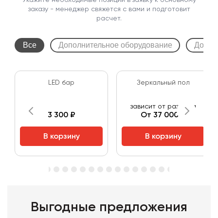
Укажите необходимые позиции в заявку к основному
заказу - менеджер свяжется с вами и подготовит
расчет.
Все
Дополнительное оборудование
Допол
LED бар
Зеркальный пол
зависит от размера
3 300 ₽
От 37 000 ₽
В корзину
В корзину
Выгодные предложения