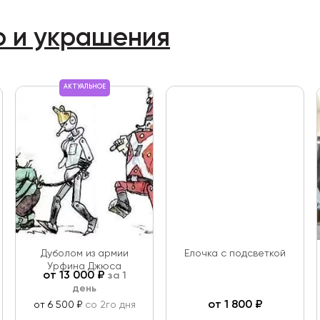
р и украшения
АКТУАЛЬНОЕ
Дуболом из армии
Елочка с подсветкой
Урфина Джюса
от
13 000
₽
за 1
день
от
1 800
₽
от 6 500 ₽
со 2го дня