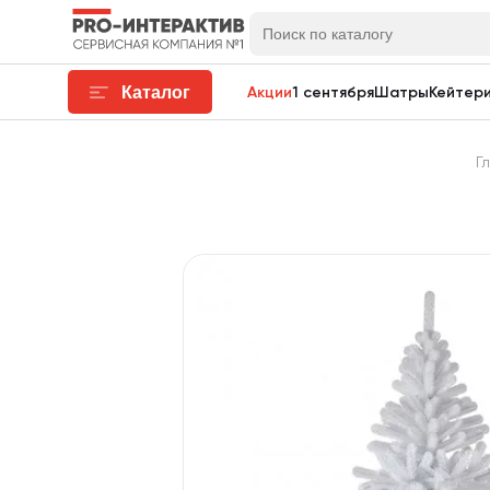
Каталог
Акции
1 сентября
Шатры
Кейтери
Г