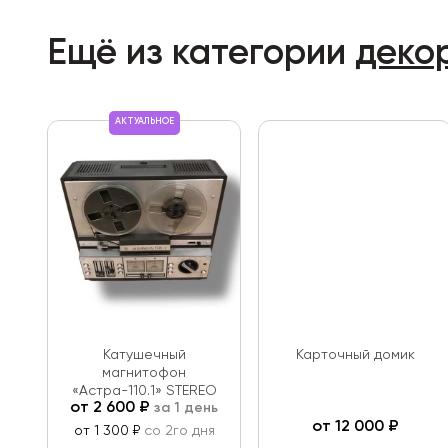
Ещё из категории
деко
АКТУАЛЬНОЕ
Катушечный
Карточный домик
магнитофон
«Астра-110.1» STEREO
от
2 600
₽
за 1 день
от
12 000
₽
от 1 300 ₽
со 2го дня