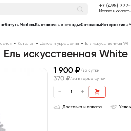
7 (495) 777
Москва и область
нг
Батуты
Мебель
Выставочные стенды
Фотозоны
Интерактивы
М
лавная
-
Каталог
-
Декор и украшения
-
Ель искусственная Whi
Ель искусственная White
1 900 ₽
/за сутки
370 ₽
/за вторые сутки
-
+
Доставка и оплата
Услов