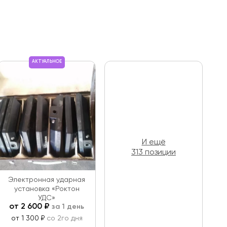
АКТУАЛЬНОЕ
И ещё
313 позиции
Электронная ударная
установка «Роктон
УДС»
от
2 600
₽
за 1 день
от 1 300 ₽
со 2го дня