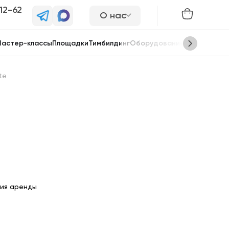
-12-62
О нас
астер-классы
Площадки
Тимбилдинг
Оборудование
Сцены
te
ия аренды