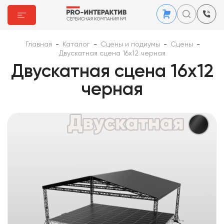
Главная
-
Каталог
-
Сцены и подиумы
-
Сцены
-
Двускатная сцена 16х12 черная
Двускатная сцена 16х12
черная