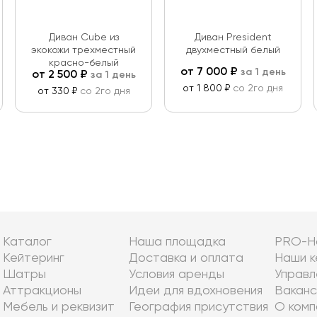
Диван Cube из
Диван President
экокожи трехместный
двухместный белый
красно-белый
от
7 000
₽
за 1 день
от
2 500
₽
за 1 день
от 1 800 ₽
со 2го дня
от 330 ₽
со 2го дня
Каталог
Наша площадка
PRO-Н
Кейтеринг
Доставка и оплата
Наши к
Шатры
Условия аренды
Управл
Аттракционы
Идеи для вдохновения
Ваканс
Мебель и реквизит
География присутствия
О комп