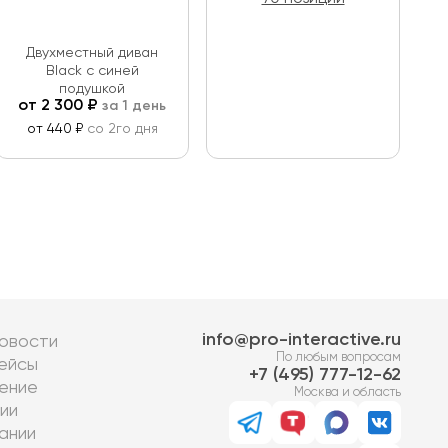
Двухместный диван
Black с синей
подушкой
от
2 300
₽
за 1 день
от 440 ₽
со 2го дня
info@pro-interactive.ru
овости
По любым вопросам
ейсы
7 (495) 777-12-62
ение
Москва и область
ии
ании