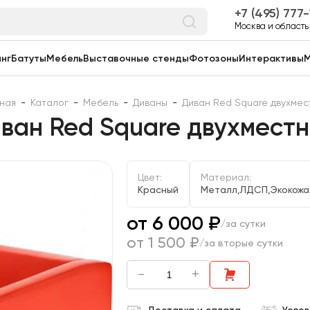
7 (495) 777
Москва и область
нг
Батуты
Мебель
Выставочные стенды
Фотозоны
Интерактивы
М
вная
-
Каталог
-
Мебель
-
Диваны
-
Диван Red Square двухмес
ван Red Square двухмест
Цвет:
Материал:
Красный
Металл,ЛДСП,Экокожа
от 6 000 ₽
/за сутки
от 1 500 ₽
/за вторые сутки
-
+