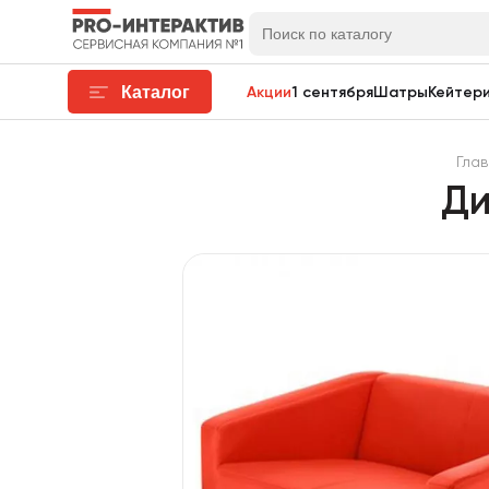
Каталог
Акции
1 сентября
Шатры
Кейтери
Гла
Ди