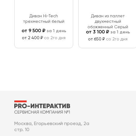
Диван Hi-Tech
Диван из паллет
трехместный белый
двухместный
обожженный Серый
от
9 500
₽
за 1 день
от
3 100
₽
за 1 день
от 2 400 ₽
со 2го дня
от 650 ₽
со 2го дня
Москва, Егорьевский проезд, 2а
стр. 10