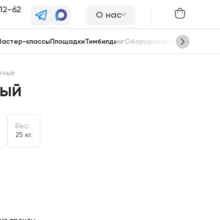
-12-62
О нас
астер-классы
Площадки
Тимбилдинг
Оборудование
Сцены
тный
ный
Вес:
25 кг.