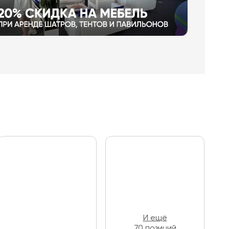
И ещё
70 позиций