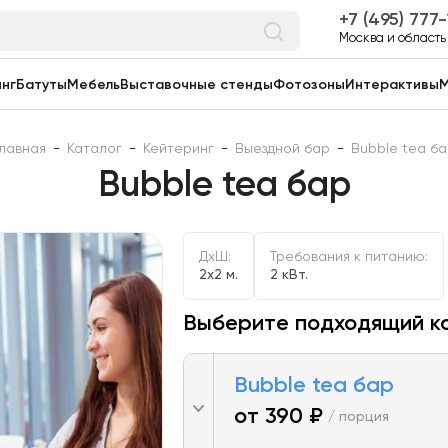
7 (495) 777
Москва и область
нг
Батуты
Мебель
Выставочные стенды
Фотозоны
Интерактивы
М
Главная
-
Каталог
-
Кейтеринг
-
Выездной бар
-
Bubble tea ба
Bubble tea бар
ДxШ:
Требования к питанию:
2x2 м.
2 кВт.
Выберите подходящий к
Bubble tea бар
от 390 ₽
/ порция