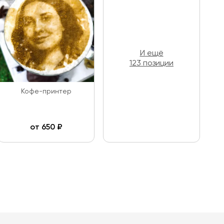
И ещё
123 позиции
Кофе-принтер
от
650
₽