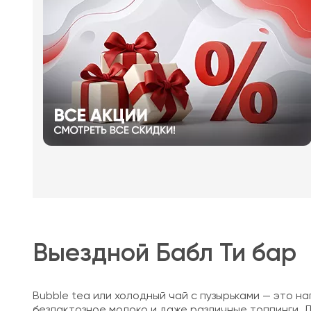
Выездной Бабл Ти бар
Bubble tea или холодный чай с пузырьками — это н
безлактозное молоко и даже различные топпинги. 