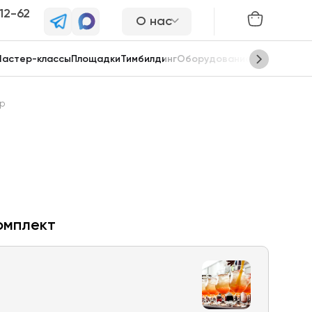
-12-62
О нас
астер-классы
Площадки
Тимбилдинг
Оборудование
Сцены
р
омплект