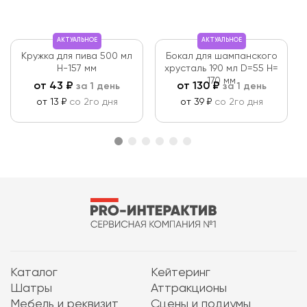
АКТУАЛЬНОЕ
АКТУАЛЬНОЕ
Кружка для пива 500 мл
Бокал для шампанского
Н-157 мм
хрусталь 190 мл D=55 Н=
170 мм
от
43
₽
от
130
₽
за 1 день
за 1 день
от 13 ₽
со 2го дня
от 39 ₽
со 2го дня
Каталог
Кейтеринг
Шатры
Аттракционы
Мебель и реквизит
Сцены и подиумы