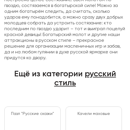
построено целое состязание. Бьём молотом по
гвоздю, состязаемся в богатырской силе! Можно за
одним богатырём следить, да считать, сколько
ударов ему понадобится, а можно сразу двух добрых
молодцев собрать да устроить состязание: кто
последним по гвоздю ударит – тот и выиграл поцелуй
красной девицы! Богатырский молот и другие наши
аттракционы в русском стиле – прекрасное
решение для организации масленичных игр и забав,
да и на любом гулянии в духе русской ярмарке они
придутся ко двору.
Ещё из категории
русский
стиль
Пазл "Русские сказки"
Качели маховые