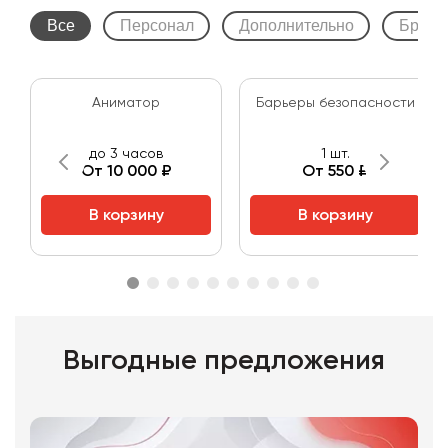
Все
Персонал
Дополнительно
Бренд
Аниматор
Барьеры безопасности
до 3 часов
1 шт.
От 10 000 ₽
От 550 ₽
В корзину
В корзину
Выгодные предложения