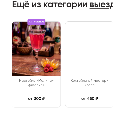
Ещё из категории
выез
АКТУАЛЬНОЕ
Настойка «Малина-
Коктейльный мастер-
физалис»
класс
от
300
₽
от
450
₽