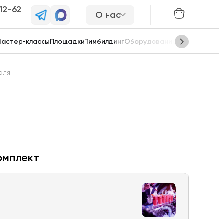
-12-62
О нас
астер-классы
Площадки
Тимбилдинг
Оборудование
Сцены
аля
омплект