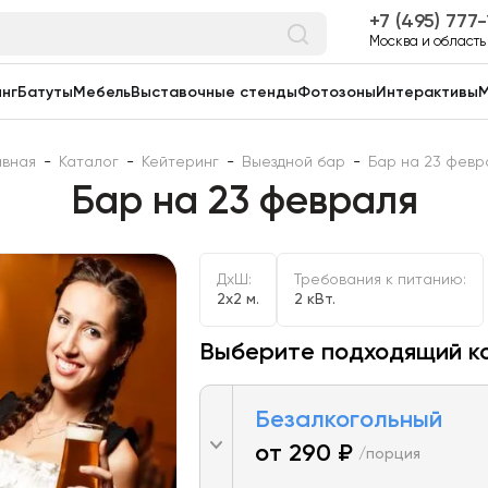
7 (495) 777
Москва и область
нг
Батуты
Мебель
Выставочные стенды
Фотозоны
Интерактивы
М
авная
-
Каталог
-
Кейтеринг
-
Выездной бар
-
Бар на 23 февр
Бар на 23 февраля
ДxШ:
Требования к питанию:
2x2 м.
2 кВт.
Выберите подходящий к
Безалкогольный
от 290 ₽
/порция