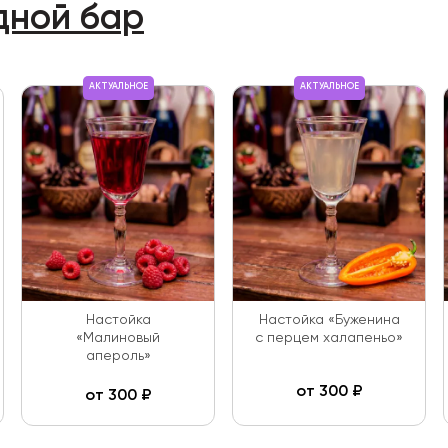
дной бар
АКТУАЛЬНОЕ
АКТУАЛЬНОЕ
Настойка
Настойка «Буженина
«Малиновый
с перцем халапеньо»
апероль»
от
300
₽
от
300
₽