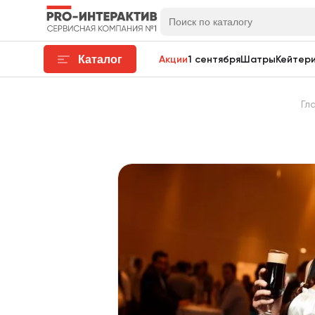
Каталог
Акции
1 сентября
Шатры
Кейтери
Гл