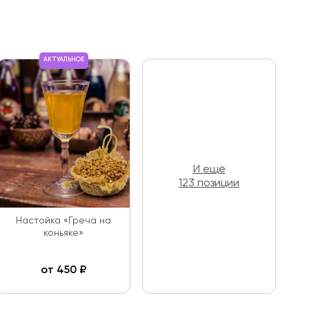
АКТУАЛЬНОЕ
И ещё
123 позиции
Настойка «Греча на
коньяке»
от
450
₽