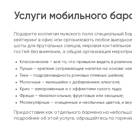
Услуги мобильного бар
Подарите коллегам мужского пола специальный Бар 
кейтеринг в офис или организовать любое выездно
шоты для брутальных самцов, мировая коктейльная
гостей без внимания, а общая организация меропри
Классические – всё то, что привыкли видеть в различ
Пунши – крепкие согревающие напитки на основе чая
Тики – подразновидность ромовых пляжных шейков;
Молочные – милкшейки с добавлением алкоголя;
Крио – замороженные и с эффектами сухого льда;
Фреши – безалкогольные, фруктовые или овощные;
Молекулярные – очищенные и необычных цветов, и вку
Предоставим как отдельного бармена на небольшое
подробнее об этой услуге, обращайтесь по горяче