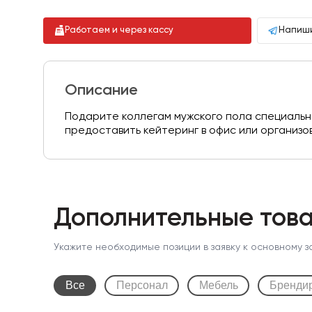
Работаем и через кассу
Напиши
Описание
Подарите коллегам мужского пола специальны
предоставить кейтеринг в офис или организо
Дополнительные това
Укажите необходимые позиции в заявку к основному з
Все
Персонал
Мебель
Бренди