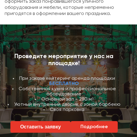
оформить заказ понравившегося уличного
оборудования и мебели, которые непременно
пригодятся в оформлении вашего праздника.
Проведите мероприятие у нас на
площадке!
При заказе кейтеринг аренда площадки
БЕСПЛАТНО
Собственная кухня и профессиональное
оборудование
Основной зал - 280 м²
Уютный внутренний дворик с зоной барбекю
Своя парковка
Оставить заявку
Подробнее