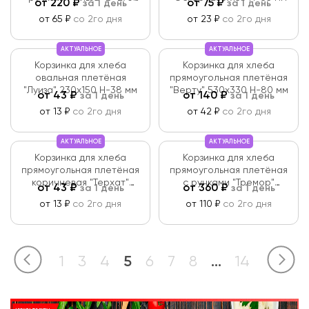
от
220
₽
от
75
₽
за 1 день
за 1 день
Н-100 мм
от 65 ₽
со 2го дня
от 23 ₽
со 2го дня
АКТУАЛЬНОЕ
АКТУАЛЬНОЕ
Корзинка для хлеба
Корзинка для хлеба
овальная плетёная
прямоугольная плетёная
"Луиза" 230х150 Н-38 мм
"Верту" 530х330 Н-80 мм
от
43
₽
от
140
₽
за 1 день
за 1 день
от 13 ₽
со 2го дня
от 42 ₽
со 2го дня
АКТУАЛЬНОЕ
АКТУАЛЬНОЕ
Корзинка для хлеба
Корзинка для хлеба
прямоугольная плетёная
прямоугольная плетёная
коричневая "Терхат"
с ручками "Тремор"
от
43
₽
от
360
₽
за 1 день
за 1 день
250х160 Н-60 мм
420х320 Н-120 мм
от 13 ₽
со 2го дня
от 110 ₽
со 2го дня
1
3
4
5
6
7
8
...
14