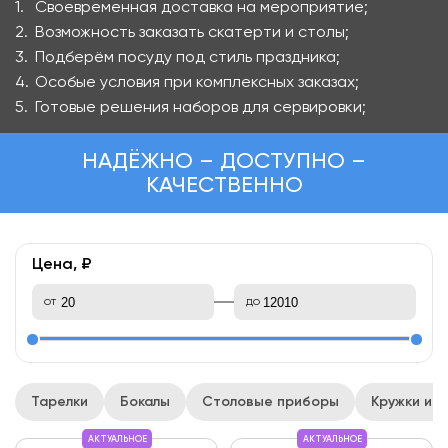
Своевременная доставка на мероприятие;
Возможность заказать скатерти и столы;
Подберём посуду под стиль праздника;
Особые условия при комплексных заказах;
Готовые решения наборов для сервировки;
НАДЁЖНО – ДОСТУПНО –
КАЧЕСТВЕННО
Цена, ₽
от
до
Тарелки
Бокалы
Столовые приборы
Кружки и 
АКТУАЛЬНОЕ
АКТУАЛЬНОЕ