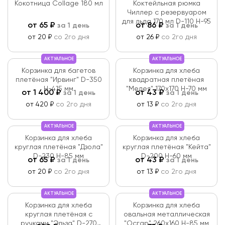
Кокотница Collage 180 мл
Коктейльная рюмка
Чиллер с резервуаром
для льда 170 мл D-110 H-95
от
65
₽
от
86
₽
за 1 день
за 1 день
от 20 ₽
со 2го дня
от 26 ₽
со 2го дня
АКТУАЛЬНОЕ
АКТУАЛЬНОЕ
Корзинка для багетов
Корзинка для хлеба
плетёная "Ирвинг" D-350
квадратная плетёная
Н-415 мм
"Медея" 170х170 Н-70 мм
от
1 400
₽
от
43
₽
за 1 день
за 1 день
от 420 ₽
со 2го дня
от 13 ₽
со 2го дня
АКТУАЛЬНОЕ
АКТУАЛЬНОЕ
Корзинка для хлеба
Корзинка для хлеба
круглая плетёная "Дзола"
круглая плетёная "Кейта"
D-230 Н-85 мм
D-200 Н-60 мм
от
65
₽
от
43
₽
за 1 день
за 1 день
от 20 ₽
со 2го дня
от 13 ₽
со 2го дня
АКТУАЛЬНОЕ
АКТУАЛЬНОЕ
Корзинка для хлеба
Корзинка для хлеба
круглая плетёная с
овальная металлическая
ручками "Эльза" D-270
"Осгар" 260х160 Н-85 мм