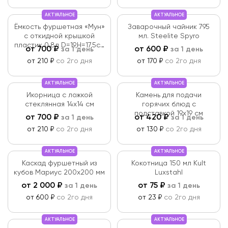
АКТУАЛЬНОЕ
АКТУАЛЬНОЕ
Ёмкость фуршетная «Мун»
Заварочный чайник 795
с откидной крышкой
мл. Steelite Spyro
пластик 0,8л D=19,H=17,5см
от
700
₽
от
600
₽
за 1 день
за 1 день
чёрная
от 210 ₽
со 2го дня
от 170 ₽
со 2го дня
АКТУАЛЬНОЕ
АКТУАЛЬНОЕ
Икорница с ложкой
Камень для подачи
стеклянная 14х14 см
горячих блюд с
подставкой 19х19 см
от
700
₽
от
420
₽
за 1 день
за 1 день
от 210 ₽
со 2го дня
от 130 ₽
со 2го дня
АКТУАЛЬНОЕ
АКТУАЛЬНОЕ
Каскад фуршетный из
Кокотница 150 мл Kult
кубов Мариус 200х200 мм
Luxstahl
от
2 000
₽
от
75
₽
за 1 день
за 1 день
от 600 ₽
со 2го дня
от 23 ₽
со 2го дня
АКТУАЛЬНОЕ
АКТУАЛЬНОЕ