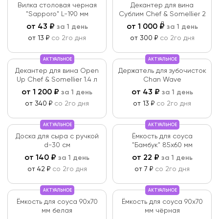
Вилка столовая черная
Декантер для вина
"Sapporo" L-190 мм
Сублим Chef & Somellier 2
л
от
43
₽
от
1 000
₽
за 1 день
за 1 день
от 13 ₽
со 2го дня
от 300 ₽
со 2го дня
АКТУАЛЬНОЕ
АКТУАЛЬНОЕ
Декантер для вина Open
Держатель для зубочисток
Up Chef & Somellier 1.4 л
Chan Wave
от
1 200
₽
от
43
₽
за 1 день
за 1 день
от 340 ₽
со 2го дня
от 13 ₽
со 2го дня
АКТУАЛЬНОЕ
АКТУАЛЬНОЕ
Доска для сыра с ручкой
Ёмкость для соуса
d-30 см
"Бамбук" 85х60 мм
от
140
₽
от
22
₽
за 1 день
за 1 день
от 42 ₽
со 2го дня
от 7 ₽
со 2го дня
АКТУАЛЬНОЕ
АКТУАЛЬНОЕ
Ёмкость для соуса 90х70
Ёмкость для соуса 90х70
мм белая
мм чёрная